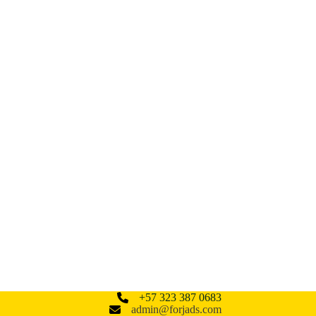
+57 323 387 0683
admin@forjads.com