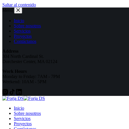
Saltar al contenido
Menú
Inicio
Sobre nosotros
Servicios
Proyectos
Contáctanos
Address
304 North Cardinal St.
Dorchester Center, MA 02124
Work Hours
Monday to Friday: 7AM - 7PM
Weekend: 10AM - 5PM
Inicio
Sobre nosotros
Servicios
Proyectos
Contáctanos