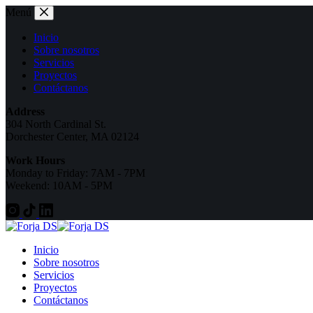
Menú
Inicio
Sobre nosotros
Servicios
Proyectos
Contáctanos
Address
304 North Cardinal St.
Dorchester Center, MA 02124
Work Hours
Monday to Friday: 7AM - 7PM
Weekend: 10AM - 5PM
Inicio
Sobre nosotros
Servicios
Proyectos
Contáctanos