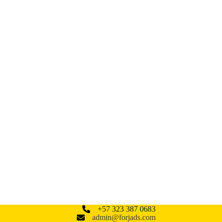
+57 323 387 0683
admin@forjads.com