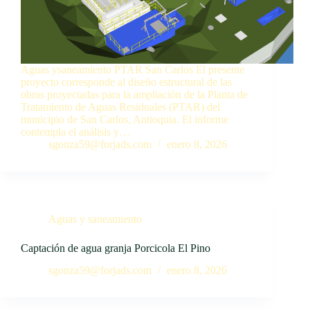
Aguas ysaneamiento PTAR San Carlos El presente
proyecto corresponde al diseño estructural de las
obras proyectadas para la ampliación de la Planta de
Tratamiento de Aguas Residuales (PTAR) del
municipio de San Carlos, Antioquia. El informe
contempla el análisis y…
sgonza59@forjads.com
enero 8, 2026
Aguas y saneamiento
Captación de agua granja Porcicola El Pino
sgonza59@forjads.com
enero 8, 2026