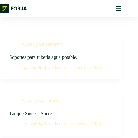
Aguas y saneamiento
Soportes para tubería agua potable.
sgonza59@forjads.com
enero 8, 2026
Aguas y saneamiento
Tanque Since – Sucre
sgonza59@forjads.com
enero 8, 2026